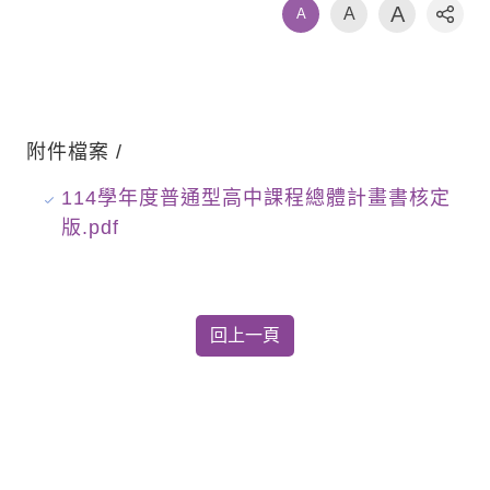
A
A
A
社群
附件檔案 /
114學年度普通型高中課程總體計畫書核定
版.pdf