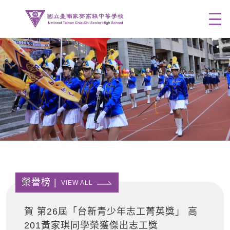
Men
榮譽榜 |
VIEW ALL
賀 第26屆「台新青少年志工菁英獎」 高
201黃家琪同學榮獲傑出志工獎