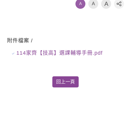
A
A
A
社群
附件檔案 /
114家齊【技高】選課輔導手冊.pdf