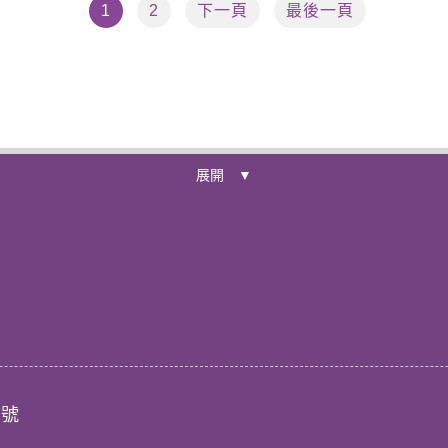
1
2
下一頁
最後一頁
展開 ▼
2號