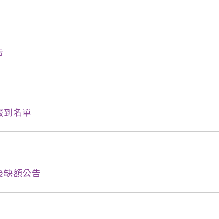
告
報到名單
後缺額公告