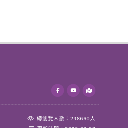
總瀏覽人數：
298660
人