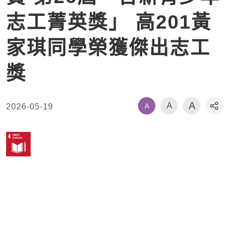
志工菁英獎」 高201黃
家琪同學榮獲傑出志工
獎
A
A
A
2026-05-19
社