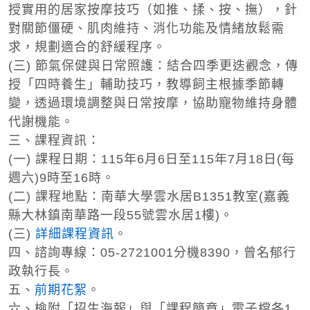
授實用的居家按摩技巧（如推、揉、按、撫），針
對關節僵硬、肌肉維持、消化功能及情緒放鬆需
求，規劃適合的舒緩程序。
(
三
)
節氣保健與日常照護：結合四季更迭觀念，傳
授「四時養生」輔助技巧，教導飼主根據季節轉
變，透過環境調整與日常按摩，協助寵物維持身體
代謝機能。
三、課程資訊：
(
一
)
課程日期：
115
年
6
月
6
日至
115
年
7
月
18
日
(
每
週六
)9
時至
16
時。
(
二
)
課程地點：南華大學雲水居
B1351
教室
(
嘉義
縣大林鎮南華路一段
55
號雲水居
1
樓
)
。
(
三
)
詳細課程資訊
。
四、諮詢專線：
05-2721001
分機
8390
，曾名郁行
政執行長。
五、
前期花絮
。
六、檢附「招生海報」與「課程簡章」電子檔各
1