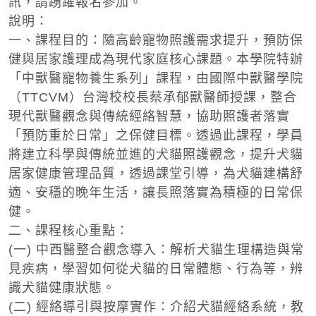
訊，請踴躍報名參加。
說明：
一、課程目的：隨高齡寵物照護需求提升，預防保
健與居家護理成為現代家庭核心課題。本學院特辦
「中獸醫寵物養生系列」課程，由國際中獸醫學院
（
TTCVM
）台灣校校長蔡承郁獸醫師授課，整合
現代獸醫觀念與傳統經絡智慧，協助照護者落實
「預防重於日常」之保健目標。透過此課程，學員
將建立科學與傳統並進的犬貓照護觀念，提升犬貓
居家健康管理品質，透過課堂引導，為犬貓建構舒
適、安穩的晚年生活，讓長照落實為積極的日常保
健。
二、課程核心重點：
(
一
)
中西醫整合觀念導入：解析犬貓生理構造與常
見疾病，學習如何從犬貓的日常體態、行為等，辨
識犬貓健康狀態。
(
二
)
經絡導引與按摩實作：介紹犬貓經絡系統，教