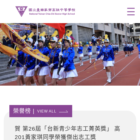
Men
榮譽榜 |
VIEW ALL
賀 第26屆「台新青少年志工菁英獎」 高
201黃家琪同學榮獲傑出志工獎