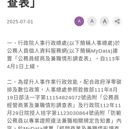
查表」
A
A
A
2025-07-01
社群
一、行政院人事行政總處(以下簡稱人事總處)於
公務人員個人資料服務網(以下簡稱MyData)建
置「公務員經商及兼職情形調查表」，自113年
4月1日上線。
二、為提升人事作業行政效能，配合政府淨零碳
排及數位政策，人事總處參照銓敘部111年8月
19日部法一字第11154824072號函附「公務員
經營商業及兼職情形調查表」及行政院112年11
月29日院授人培字第1123030864號函附「防範
公務員以專業證照違法兼職相關規定告知書」內
容，於MyData建置「經營商業及兼職情形調查