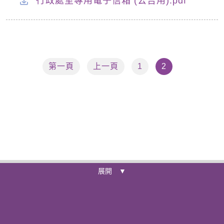
行政處室專用電子信箱 (公告用).pdf
第一頁
上一頁
1
2
展開 ▼